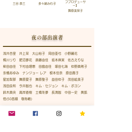
フプロデューサ
三谷 恭三
多々納みわ子
ー】
舞原美保子
夜の部出演者
浅井杏里 井上栞 大山裕子 岡田亜弓 小野麗花
梶川リり 肥沼夢花 斎藤由佳 坂本麻実 佐古えりな
柴田由佳 下村由理恵 田島由佳 塚田七海 仲野真希子
永橋あゆみ ナンジョー レア 根本佳奈 原田貴子
星加梨那 舞原愛子 舞原聖子 益田仲子 茂田絵美子
浅田良和 今井智也 キム・セジョン キム・ボヨン
鈴木真央 高岸直樹 土橋冬夢 長清智 中田一史 黄凱
他(50音順 敬称略)
STAFF